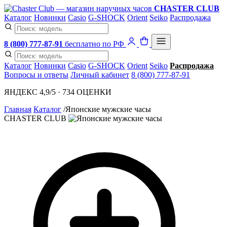
CHASTER CLUB
Каталог
Новинки
Casio
G-SHOCK
Orient
Seiko
Распродажа
8 (800) 777-87-91
бесплатно по РФ
Каталог
Новинки
Casio
G-SHOCK
Orient
Seiko
Распродажа
Вопросы и ответы
Личный кабинет
8 (800) 777-87-91
ЯНДЕКС 4,9/5 · 734 ОЦЕНКИ
Главная
Каталог
/
Японские мужские часы
CHASTER CLUB