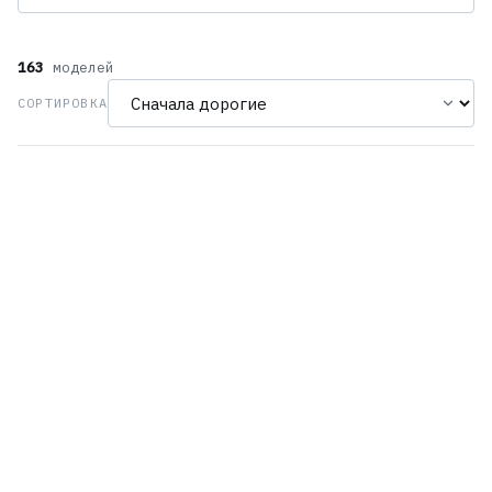
163
моделей
СОРТИРОВКА
Casio OCW-T5000B-1A
Casio GMW-BZ5000RC-1E