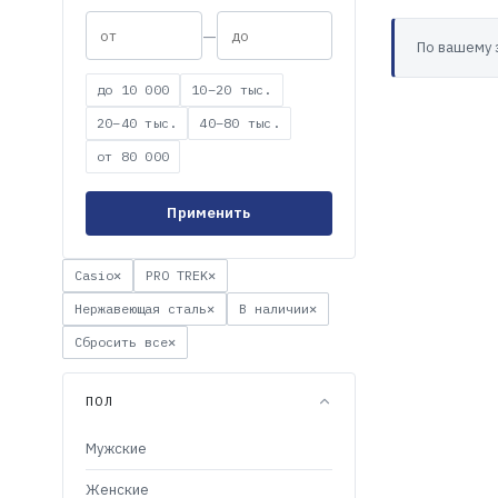
—
По вашему 
до 10 000
10–20 тыс.
20–40 тыс.
40–80 тыс.
от 80 000
Применить
Casio
✕
PRO TREK
✕
Нержавеющая сталь
✕
В наличии
✕
Сбросить все
✕
ПОЛ
Мужские
Женские