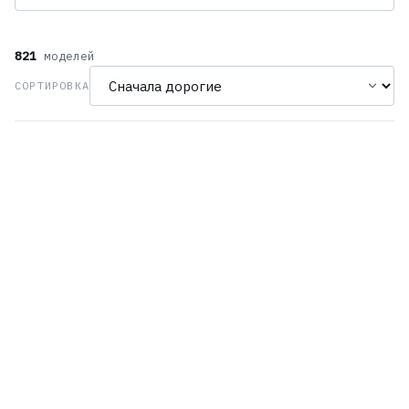
821
моделей
СОРТИРОВКА
Casio MRG-B2100D-1A
Casio MRG-B2100D-2A