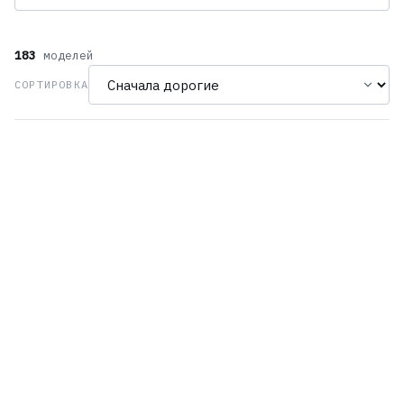
183
моделей
СОРТИРОВКА
Orient RE-BZ0005G
Orient RE-AZ0004S