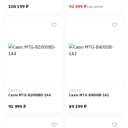
104 199 ₽
92 499 ₽
103 499 ₽
CASIO
CASIO
Casio MTG-B2000BD-1A4
Casio MTG-B4000B-1A2
91 999 ₽
89 199 ₽