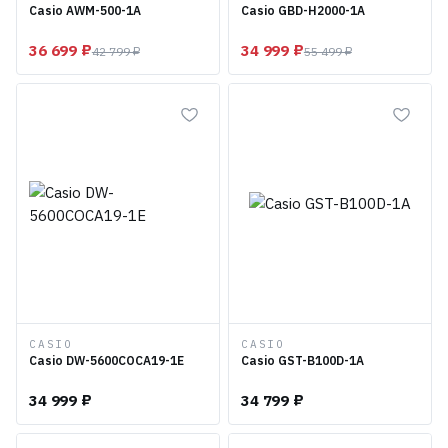
Casio AWM-500-1A
Casio GBD-H2000-1A
36 699 ₽
34 999 ₽
42 799 ₽
55 499 ₽
CASIO
CASIO
Casio DW-5600COCA19-1E
Casio GST-B100D-1A
34 999 ₽
34 799 ₽