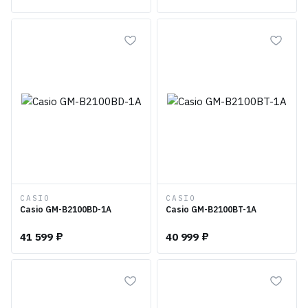
CASIO
CASIO
Casio GM-B2100BD-1A
Casio GM-B2100BT-1A
41 599 ₽
40 999 ₽