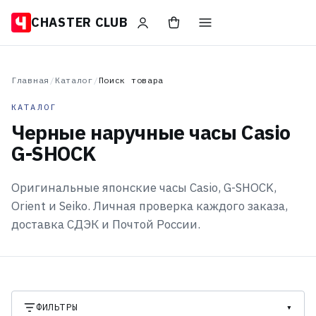
CHASTER CLUB
Главная
/
Каталог
/
Поиск товара
КАТАЛОГ
Черные наручные часы Casio
G-SHOCK
Оригинальные японские часы Casio, G-SHOCK,
Orient и Seiko. Личная проверка каждого заказа,
доставка СДЭК и Почтой России.
ФИЛЬТРЫ
▾