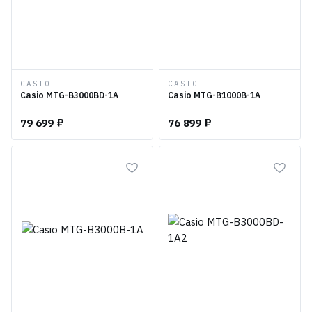
CASIO
CASIO
Casio MTG-B3000BD-1A
Casio MTG-B1000B-1A
79 699 ₽
76 899 ₽