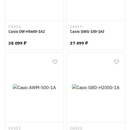
CASIO
CASIO
Casio DW-H5600-1A2
Casio GWG-100-1A3
38 099 ₽
37 499 ₽
CASIO
CASIO