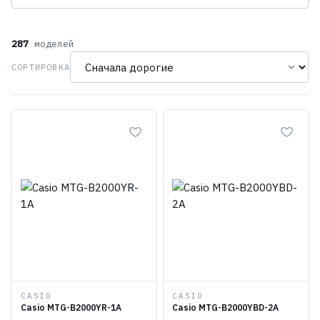
287
моделей
СОРТИРОВКА
CASIO
CASIO
Casio MTG-B2000YR-1A
Casio MTG-B2000YBD-2A