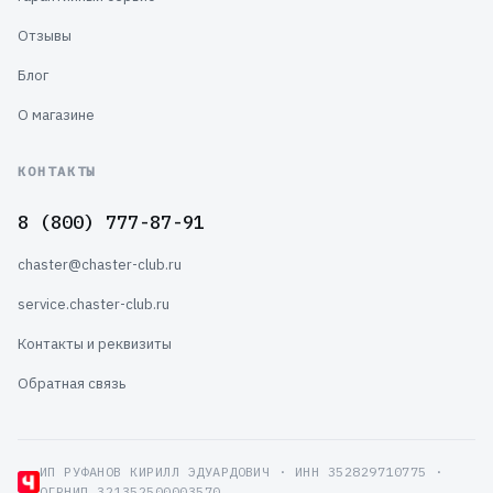
Отзывы
Блог
О магазине
КОНТАКТЫ
8 (800) 777-87-91
chaster@chaster-club.ru
service.chaster-club.ru
Контакты и реквизиты
Обратная связь
ИП РУФАНОВ КИРИЛЛ ЭДУАРДОВИЧ · ИНН 352829710775 ·
ОГРНИП 321352500003570