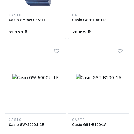
CASIO
CASIO
Casio GM-5600SS-1E
Casio GG-B100-1A3
31 199 ₽
28 899 ₽
CASIO
CASIO
Casio GW-5000U-1E
Casio GST-B100-1A