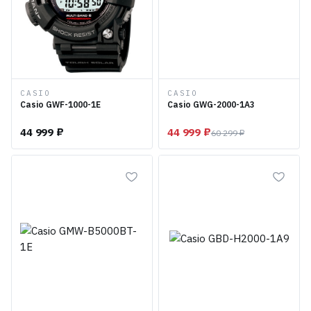
CASIO
CASIO
Casio GWF-1000-1E
Casio GWG-2000-1A3
44 999 ₽
44 999 ₽
60 299 ₽