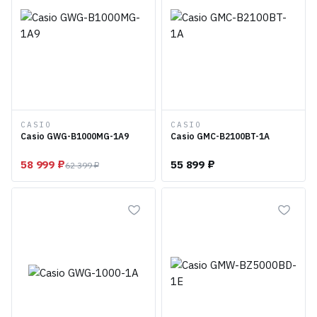
CASIO
CASIO
Casio GWG-B1000MG-1A9
Casio GMC-B2100BT-1A
58 999 ₽
55 899 ₽
62 399 ₽