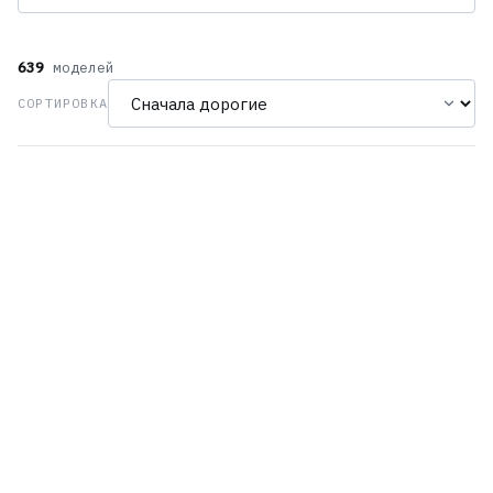
639
моделей
СОРТИРОВКА
Casio MRG-B2100D-1A
Orient RE-AZ0105N