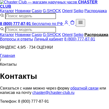
CHASTER
CLUB
Каталог
Новинки
Casio
G-SHOCK
Orient
Seiko
Распродажа
8 (800) 777-87-91
бесплатно по РФ
Каталог
Новинки
Casio
G-SHOCK
Orient
Seiko
Распродажа
Вопросы и ответы
Личный кабинет
8 (800) 777-87-91
ЯНДЕКС 4,9/5 · 734 ОЦЕНКИ
Главная
/
Контакты
Контакты
Связаться с нами можно через форму
обратной связи
или
написав на почту
chaster@chaster-club.ru
Телефон: 8 (800) 777-87-91