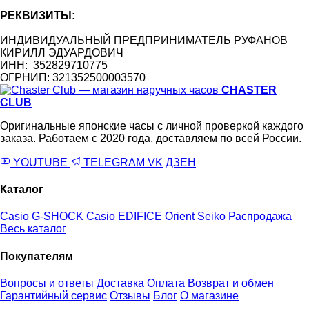
РЕКВИЗИТЫ:
ИНДИВИДУАЛЬНЫЙ ПРЕДПРИНИМАТЕЛЬ РУФАНОВ
КИРИЛЛ ЭДУАРДОВИЧ
ИНН: 352829710775
ОГРНИП: 321352500003570
CHASTER
CLUB
Оригинальные японские часы с личной проверкой каждого
заказа. Работаем с 2020 года, доставляем по всей России.
YOUTUBE
TELEGRAM
VK
ДЗЕН
Каталог
Casio G-SHOCK
Casio EDIFICE
Orient
Seiko
Распродажа
Весь каталог
Покупателям
Вопросы и ответы
Доставка
Оплата
Возврат и обмен
Гарантийный сервис
Отзывы
Блог
О магазине