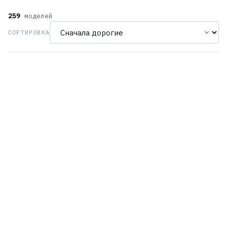
259
моделей
СОРТИРОВКА
Orient RE-AY0106S
Orient RE-AY0107N