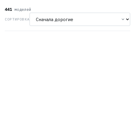
441
моделей
СОРТИРОВКА
Orient RE-BZ0005G
Orient RE-AZ0105N