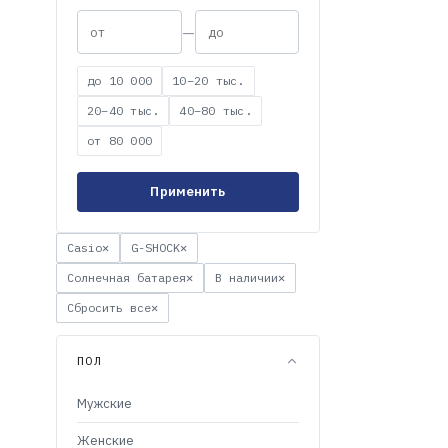
—
до 10 000
10–20 тыс.
20–40 тыс.
40–80 тыс.
от 80 000
Применить
Casio
✕
G-SHOCK
✕
Солнечная батарея
✕
В наличии
✕
Сбросить все
✕
ПОЛ
Мужские
Женские