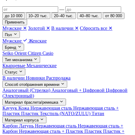
—
до 10 000
10–20 тыс.
20–40 тыс.
40–80 тыс.
от 80 000
Применить
Мужские
✕
Золотой
✕
В наличии
✕
Сбросить все
✕
Пол
Мужские
Женские
Бренд
Seiko
Orient
Citizen
Casio
Тип механизма
Кварцевые
Механические
Статус
В наличии
Новинки
Распродажа
Способ отображения времени
Аналоговый (Стрелки)
Аналоговый + Цифровой
Цифровой
(Электронный)
Материал браслета/ремешка
Каучук
Кожа
Нержавеющая сталь
Нержавеющая сталь +
Пластик
Пластик
Текстиль (NATO/ZULU)
Титан
Материал корпуса
Карбон
Латунь
Нержавеющая сталь
Нержавеющая сталь +
Карбон
Нержавеющая сталь + Пластик
Пластик
Пластик +