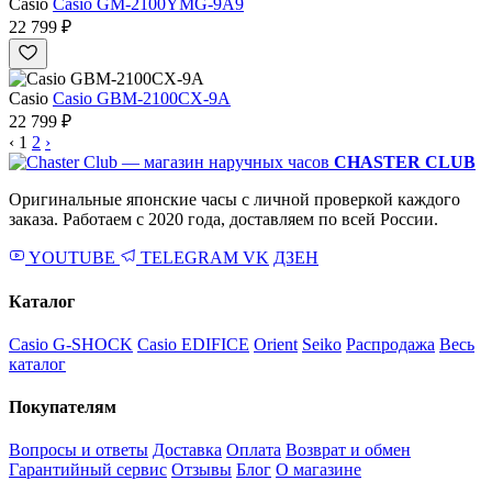
Casio
Casio GM-2100YMG-9A9
22 799 ₽
Casio
Casio GBM-2100CX-9A
22 799 ₽
‹
1
2
›
CHASTER CLUB
Оригинальные японские часы с личной проверкой каждого
заказа. Работаем с 2020 года, доставляем по всей России.
YOUTUBE
TELEGRAM
VK
ДЗЕН
Каталог
Casio G-SHOCK
Casio EDIFICE
Orient
Seiko
Распродажа
Весь
каталог
Покупателям
Вопросы и ответы
Доставка
Оплата
Возврат и обмен
Гарантийный сервис
Отзывы
Блог
О магазине