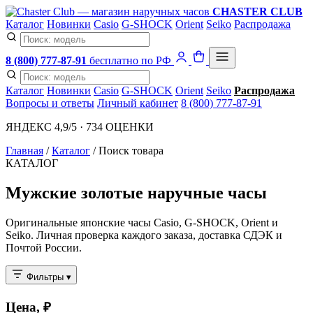
CHASTER CLUB
Каталог
Новинки
Casio
G-SHOCK
Orient
Seiko
Распродажа
8 (800) 777-87-91
бесплатно по РФ
Каталог
Новинки
Casio
G-SHOCK
Orient
Seiko
Распродажа
Вопросы и ответы
Личный кабинет
8 (800) 777-87-91
ЯНДЕКС 4,9/5 · 734 ОЦЕНКИ
Главная
/
Каталог
/
Поиск товара
КАТАЛОГ
Мужские золотые наручные часы
Оригинальные японские часы Casio, G-SHOCK, Orient и
Seiko. Личная проверка каждого заказа, доставка СДЭК и
Почтой России.
Фильтры
▾
Цена, ₽