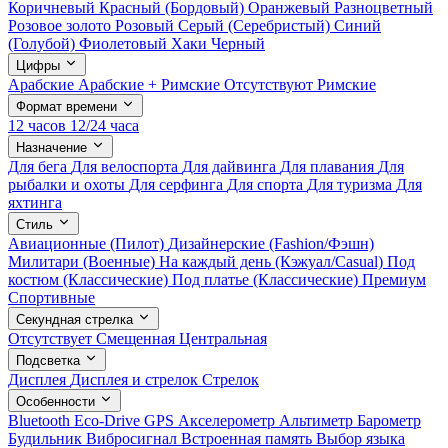
Коричневый
Красный (Бордовый)
Оранжевый
Разноцветный
Розовое золото
Розовый
Серый (Серебристый)
Синий
(Голубой)
Фиолетовый
Хаки
Черный
Цифры
Арабские
Арабские + Римские
Отсутствуют
Римские
Формат времени
12 часов
12/24 часа
Назначение
Для бега
Для велоспорта
Для дайвинга
Для плавания
Для
рыбалки и охоты
Для серфинга
Для спорта
Для туризма
Для
яхтинга
Стиль
Авиационные (Пилот)
Дизайнерские (Fashion/Фэшн)
Милитари (Военные)
На каждый день (Кэжуал/Casual)
Под
костюм (Классические)
Под платье (Классические)
Премиум
Спортивные
Секундная стрелка
Отсутствует
Смещенная
Центральная
Подсветка
Дисплея
Дисплея и стрелок
Стрелок
Особенности
Bluetooth
Eco-Drive
GPS
Акселерометр
Альтиметр
Барометр
Будильник
Вибросигнал
Встроенная память
Выбор языка