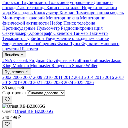
Гироскоп
Глубинометр
Голосовое управление
Данные о
восходе/закате солнца
Записная книжка
Индикатор запаса
хода
Календарь
Калькулятор
Компас
Лимитированная модель
Мониторинг калорий
Мониторинг сна
Мониторинг
физической активности
Набор
Поиск телефона
Противоударные
Пульсометр
Радиосинхронизация
Секундомер (Хронограф)
Скелетон
Таймер
Тахиметр
Термометр
Турбийон
Уведомление о входящем звонке
Уведомление о сообщениях
Фазы Луны
Функция мирового
времени
Шагомер
Линейка
#N/A
Casioak
Frogman
Gravitymaster
Gulfman
Gulfmaster
Jason
King
Mudman
Mudmaster
Rangeman
Square
Walter
Год релиза
2002
2006
2007
2009
2010
2011
2012
2013
2014
2015
2016
2017
2018
2019
2020
2021
2022
2023
2024
2025
2026
85
моделей
Сортировка
Orient
Orient RE-BZ0005G
240 499 ₽