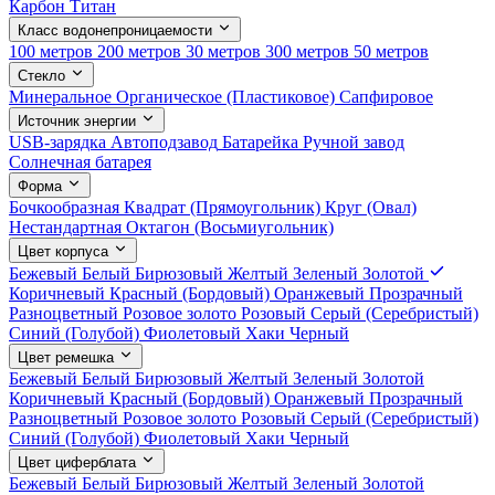
Карбон
Титан
Класс водонепроницаемости
100 метров
200 метров
30 метров
300 метров
50 метров
Стекло
Минеральное
Органическое (Пластиковое)
Сапфировое
Источник энергии
USB-зарядка
Автоподзавод
Батарейка
Ручной завод
Солнечная батарея
Форма
Бочкообразная
Квадрат (Прямоугольник)
Круг (Овал)
Нестандартная
Октагон (Восьмиугольник)
Цвет корпуса
Бежевый
Белый
Бирюзовый
Желтый
Зеленый
Золотой
Коричневый
Красный (Бордовый)
Оранжевый
Прозрачный
Разноцветный
Розовое золото
Розовый
Серый (Серебристый)
Синий (Голубой)
Фиолетовый
Хаки
Черный
Цвет ремешка
Бежевый
Белый
Бирюзовый
Желтый
Зеленый
Золотой
Коричневый
Красный (Бордовый)
Оранжевый
Прозрачный
Разноцветный
Розовое золото
Розовый
Серый (Серебристый)
Синий (Голубой)
Фиолетовый
Хаки
Черный
Цвет циферблата
Бежевый
Белый
Бирюзовый
Желтый
Зеленый
Золотой