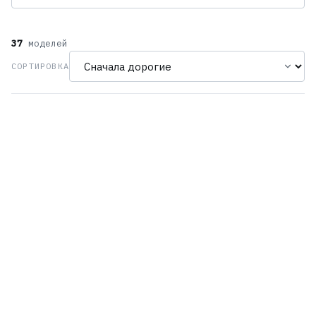
37
моделей
СОРТИРОВКА
Seiko SFJ007P1
Seiko SFJ005P1