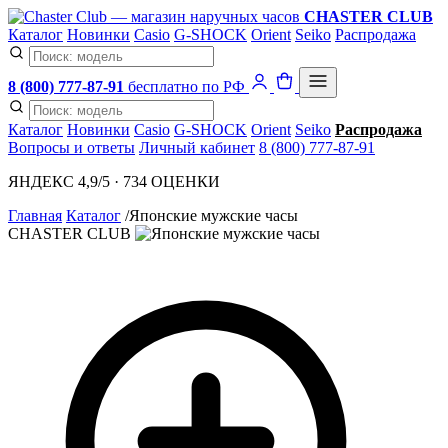
CHASTER CLUB
Каталог
Новинки
Casio
G-SHOCK
Orient
Seiko
Распродажа
8 (800) 777-87-91
бесплатно по РФ
Каталог
Новинки
Casio
G-SHOCK
Orient
Seiko
Распродажа
Вопросы и ответы
Личный кабинет
8 (800) 777-87-91
ЯНДЕКС 4,9/5 · 734 ОЦЕНКИ
Главная
Каталог
/
Японские мужские часы
CHASTER CLUB