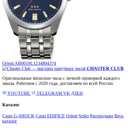
Orient AB0019L1
234804374
CHASTER CLUB
Оригинальные японские часы с личной проверкой каждого
заказа. Работаем с 2020 года, доставляем по всей России.
YOUTUBE
TELEGRAM
VK
ДЗЕН
Каталог
Casio G-SHOCK
Casio EDIFICE
Orient
Seiko
Распродажа
Весь
каталог