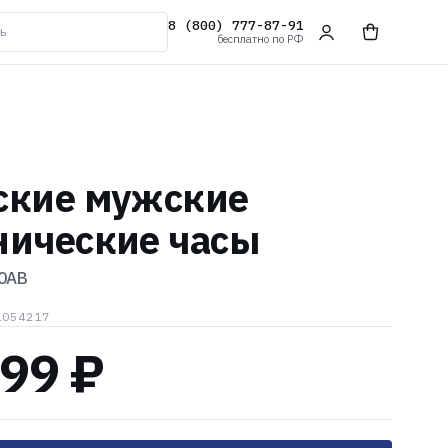
8 (800) 777-87-91
бесплатно по РФ
ские мужские
нические часы
0AB
1054217
399 ₽