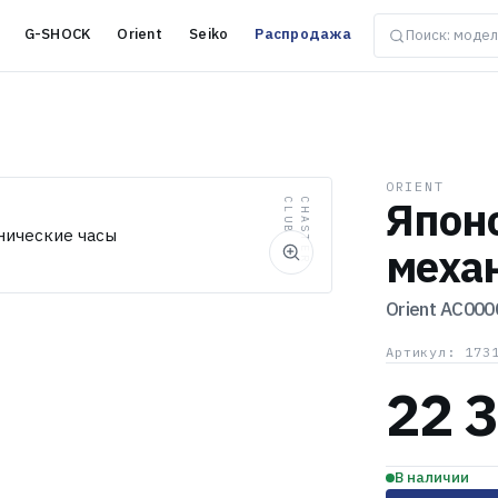
G-SHOCK
Orient
Seiko
Распродажа
ORIENT
Япон
B
C
H
A
S
T
E
R
C
L
U
меха
Orient
AC000
Артикул: 173
22 
В наличии