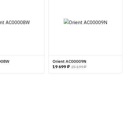
0008W
Orient AC00009N
19 699 ₽
25 199 ₽