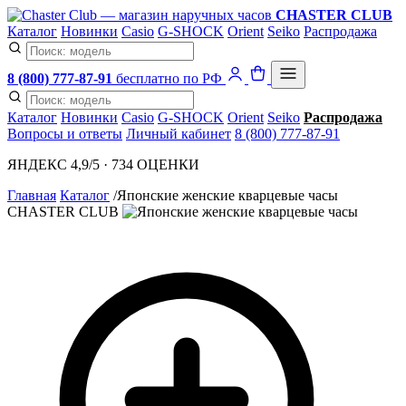
CHASTER CLUB
Каталог
Новинки
Casio
G-SHOCK
Orient
Seiko
Распродажа
8 (800) 777-87-91
бесплатно по РФ
Каталог
Новинки
Casio
G-SHOCK
Orient
Seiko
Распродажа
Вопросы и ответы
Личный кабинет
8 (800) 777-87-91
ЯНДЕКС 4,9/5 · 734 ОЦЕНКИ
Главная
Каталог
/
Японские женские кварцевые часы
CHASTER CLUB