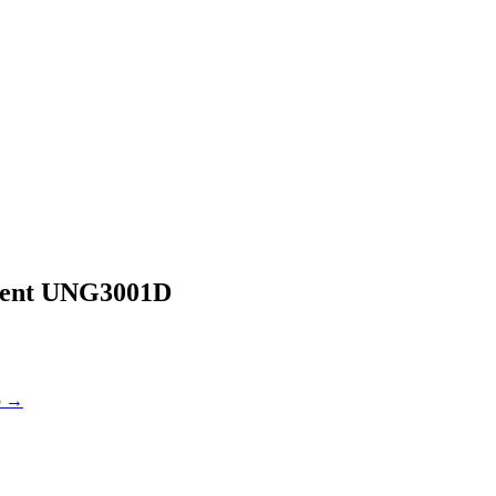
ent
UNG3001D
ю →