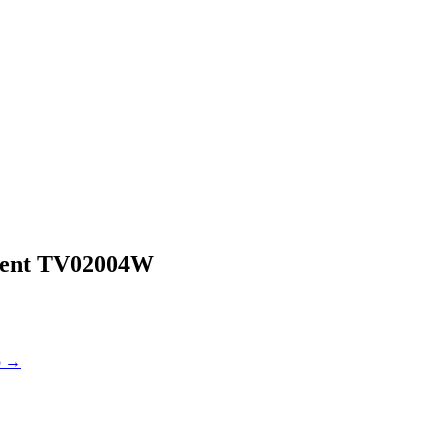
ent
TV02004W
ю →