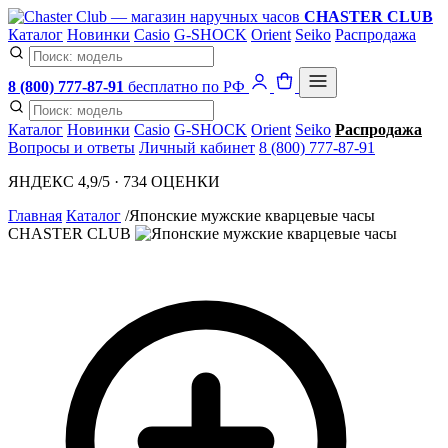
CHASTER CLUB
Каталог
Новинки
Casio
G-SHOCK
Orient
Seiko
Распродажа
8 (800) 777-87-91
бесплатно по РФ
Каталог
Новинки
Casio
G-SHOCK
Orient
Seiko
Распродажа
Вопросы и ответы
Личный кабинет
8 (800) 777-87-91
ЯНДЕКС 4,9/5 · 734 ОЦЕНКИ
Главная
Каталог
/
Японские мужские кварцевые часы
CHASTER CLUB