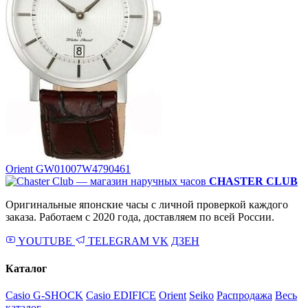
Orient GW01007W
4790461
CHASTER CLUB
Оригинальные японские часы с личной проверкой каждого
заказа. Работаем с 2020 года, доставляем по всей России.
YOUTUBE
TELEGRAM
VK
ДЗЕН
Каталог
Casio G-SHOCK
Casio EDIFICE
Orient
Seiko
Распродажа
Весь
каталог