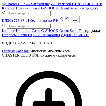
CHASTER CLUB
Каталог
Новинки
Casio
G-SHOCK
Orient
Seiko
Распродажа
8 (800) 777-87-91
бесплатно по РФ
Каталог
Новинки
Casio
G-SHOCK
Orient
Seiko
Распродажа
Вопросы и ответы
Личный кабинет
8 (800) 777-87-91
ЯНДЕКС 4,9/5 · 734 ОЦЕНКИ
Главная
Каталог
/
Японские мужские часы
CHASTER CLUB