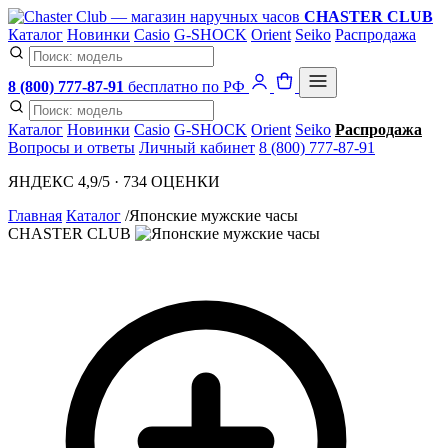
CHASTER CLUB
Каталог
Новинки
Casio
G-SHOCK
Orient
Seiko
Распродажа
8 (800) 777-87-91
бесплатно по РФ
Каталог
Новинки
Casio
G-SHOCK
Orient
Seiko
Распродажа
Вопросы и ответы
Личный кабинет
8 (800) 777-87-91
ЯНДЕКС 4,9/5 · 734 ОЦЕНКИ
Главная
Каталог
/
Японские мужские часы
CHASTER CLUB