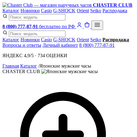
CHASTER CLUB
Каталог
Новинки
Casio
G-SHOCK
Orient
Seiko
Распродажа
8 (800) 777-87-91
бесплатно по РФ
Каталог
Новинки
Casio
G-SHOCK
Orient
Seiko
Распродажа
Вопросы и ответы
Личный кабинет
8 (800) 777-87-91
ЯНДЕКС 4,9/5 · 734 ОЦЕНКИ
Главная
Каталог
/
Японские мужские часы
CHASTER CLUB