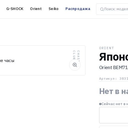
G-SHOCK
Orient
Seiko
Распродажа
ORIENT
Япон
B
C
H
A
S
T
E
R
C
L
U
Orient
BEM71
Артикул: 383
Нет в 
Сейчас нет в 