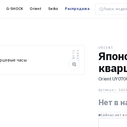
G-SHOCK
Orient
Seiko
Распродажа
ORIENT
Япон
B
C
H
A
S
T
E
R
C
L
U
квар
Orient
UY070
Артикул: 142
Нет в 
Сейчас нет в 