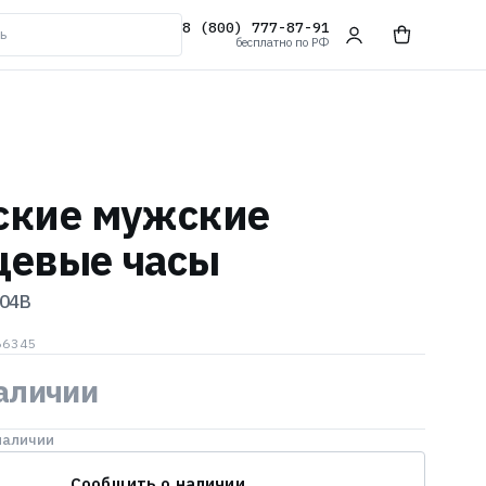
8 (800) 777-87-91
бесплатно по РФ
ские мужские
цевые часы
04B
66345
наличии
наличии
Сообщить о наличии