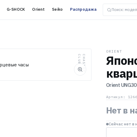
G-SHOCK
Orient
Seiko
Распродажа
ORIENT
Япон
B
C
H
A
S
T
E
R
C
L
U
квар
Orient
UNG30
Артикул: 126
Нет в 
Сейчас нет в 