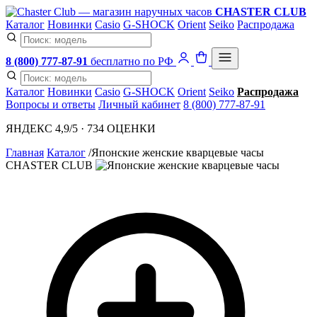
CHASTER CLUB
Каталог
Новинки
Casio
G-SHOCK
Orient
Seiko
Распродажа
8 (800) 777-87-91
бесплатно по РФ
Каталог
Новинки
Casio
G-SHOCK
Orient
Seiko
Распродажа
Вопросы и ответы
Личный кабинет
8 (800) 777-87-91
ЯНДЕКС 4,9/5 · 734 ОЦЕНКИ
Главная
Каталог
/
Японские женские кварцевые часы
CHASTER CLUB