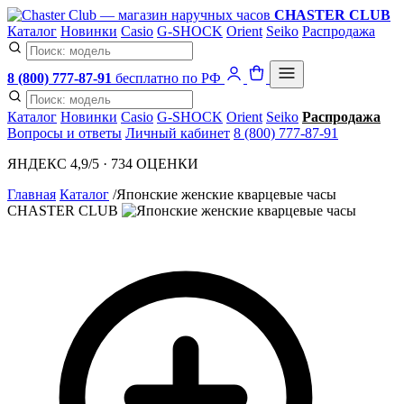
CHASTER CLUB
Каталог
Новинки
Casio
G-SHOCK
Orient
Seiko
Распродажа
8 (800) 777-87-91
бесплатно по РФ
Каталог
Новинки
Casio
G-SHOCK
Orient
Seiko
Распродажа
Вопросы и ответы
Личный кабинет
8 (800) 777-87-91
ЯНДЕКС 4,9/5 · 734 ОЦЕНКИ
Главная
Каталог
/
Японские женские кварцевые часы
CHASTER CLUB