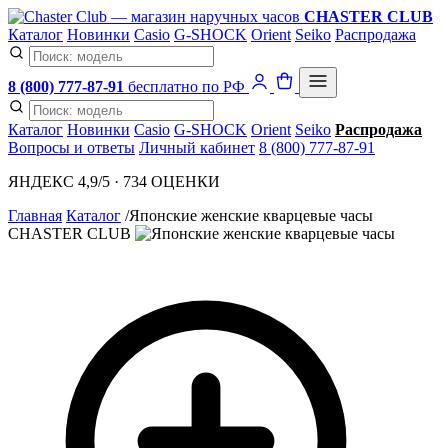
CHASTER CLUB
Каталог
Новинки
Casio
G-SHOCK
Orient
Seiko
Распродажа
8 (800) 777-87-91
бесплатно по РФ
Каталог
Новинки
Casio
G-SHOCK
Orient
Seiko
Распродажа
Вопросы и ответы
Личный кабинет
8 (800) 777-87-91
ЯНДЕКС 4,9/5 · 734 ОЦЕНКИ
Главная
Каталог
/
Японские женские кварцевые часы
CHASTER CLUB