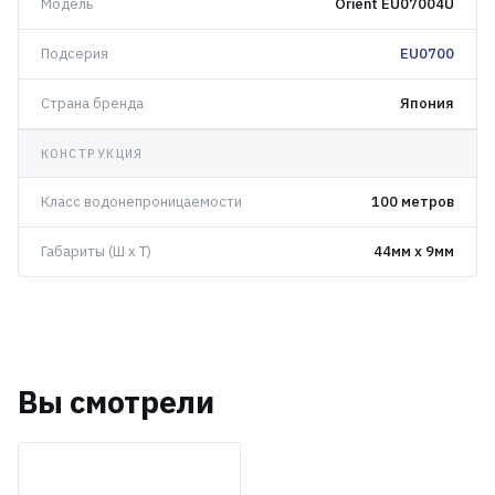
Модель
Orient EU07004U
Подсерия
EU0700
Страна бренда
Япония
КОНСТРУКЦИЯ
Класс водонепроницаемости
100 метров
Габариты (Ш x Т)
44мм x 9мм
Вы смотрели