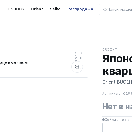
G-SHOCK
Orient
Seiko
Распродажа
ORIENT
Япон
B
C
H
A
S
T
E
R
C
L
U
квар
Orient
BUG1H
Артикул: 619
Нет в 
Сейчас нет в 